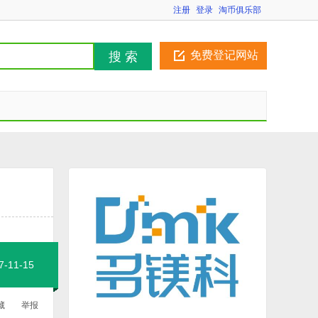
注册
登录
淘币俱乐部
免费登记网站
搜 索
11-15
藏
举报