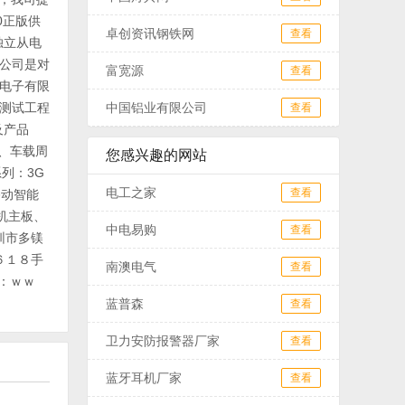
0正版供
卓创资讯钢铁网
查看
独立从电
本公司是对
富宽源
查看
电子有限
测试工程
中国铝业有限公司
查看
及产品
、车载周
您感兴趣的网站
列：3G
电工之家
查看
移动智能
机主板、
中电易购
查看
圳市多镁
６６１８手
南澳电气
查看
：ｗｗ
蓝普森
查看
卫力安防报警器厂家
查看
蓝牙耳机厂家
查看