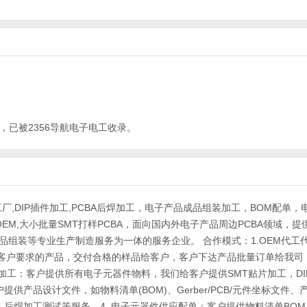
已被2356导航
电子电工
收录。
厂,DIP插件加工,PCBA后焊加工，电子产品成品组装加工，BOM配单，
OEM,大小批量SMT打样PCBA，面向国内外电子产品周边PCBA领域，提
成品组装等专业生产制造服务为一体的服务企业。 合作模式：1.OEM代工
客户要求的产品，交付合格的样品给客户，客户下达产品批量订单给我司
来料加工：客户提供所有电子元器件物料，我们给客户提供SMT贴片加工，DI
提供产品设计文件，如物料清单(BOM)、Gerber/PCB/元件坐标文件、
，后焊加工测试等服务。4. 电子元器件供应配单：客户提供物料清单BO