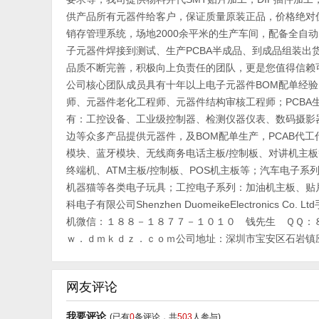
供产品所有元器件给客户，保证质量原装正品，价格绝对优
销存管理系统，场地2000余平米的生产车间，配备全自动
子元器件焊接到测试、生产PCBA半成品、到成品组装出
品质不断完善，积极向上负责任的团队，更是您值得信赖
公司核心团队成员具有十年以上电子元器件BOM配单经
师、元器件老化工程师、元器件结构审核工程师；PCB
有：工控设备、工业级控制器、检测仪器仪表、数码摄影器
边等众多产品提供元器件，及BOM配单生产，PCAB代工
模块、蓝牙模块、无线商务电话主板/控制板、对讲机主板
终端机、ATM主板/控制板、POS机主板等；汽车电子系
机器猫等各类电子玩具；工控电子系列：加油机主板、贴片机
科电子有限公司Shenzhen DuomeikeElectron
机微信：１８８－１８７７－１０１０ 钱先生 ＱＱ：
ｗ．ｄｍｋｄｚ．ｃｏｍ公司地址：深圳市宝安区石岩镇应
网友评论
我要评论
(已有
0
条评论，共
503
人参与)