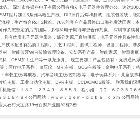
势。 深圳市多镁科电子有限公司有独立电子元器件管理办公、速达300
SMT贴片加工3条雅马哈生产线、DIP插件后焊和测试、组装包装线，能
货流程，生产符合RoHS标准。78%的客户产品最终出口海外发达国家，
可作为您坚定的后方团队，多镁科电子期待与您合作共赢。 深圳市多镁科
验，具有优质电子元器件渠道，部分为原厂直销供应，电子元器件具备性能
A生产技术配备有品质工程师、工艺工程师、测试工程师、设备工程师。涉
材、智能蓝牙WIFI传输管理设备、安防系列产品、智能家居、智慧家庭
代料，OEM加工生产等一条龙服务。 现主要加工产品包括有：无线通讯系
等；医疗电子系列：血压仪、MRI主板、GCG主板等；金融电子系列：
列：车载主板/导航板、汽车音响主板/控制板等；电子玩具系列：儿童故事
主板、工业自动化主板、DVR主板、CCD\CMOS板等。 联系我们深
ics Co. Ltd手机微信：１３７－２３４９－８８５３ 程小姐 ＱＱ：６７３５０
８３１８４８４公司网站：ｗｗｗ．ｏｅｍ－ｐｃｂａ．ｃｏｍ 公司网站
人石村天宝路19号百财产业园A2栋2楼