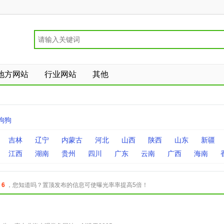
地方网站
行业网站
其他
狗狗
吉林
辽宁
内蒙古
河北
山西
陕西
山东
新疆
江西
湖南
贵州
四川
广东
云南
广西
海南
：
6
，您知道吗？置顶发布的信息可使曝光率率提高5倍！