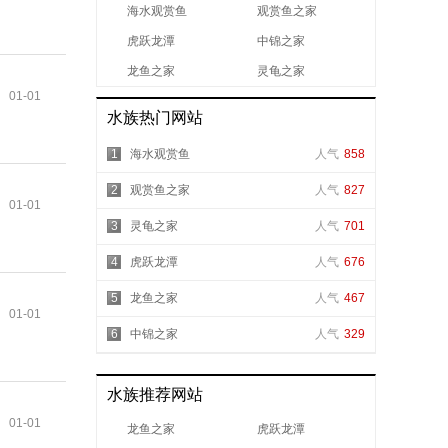
海水观赏鱼
观赏鱼之家
虎跃龙潭
中锦之家
龙鱼之家
灵龟之家
01-01
水族热门网站
1
海水观赏鱼
人气
858
2
观赏鱼之家
人气
827
01-01
3
灵龟之家
人气
701
4
虎跃龙潭
人气
676
5
龙鱼之家
人气
467
01-01
6
中锦之家
人气
329
水族推荐网站
01-01
龙鱼之家
虎跃龙潭