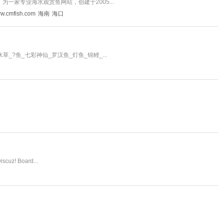
m，为一家专业海水观赏鱼网站，创建于2005...
ww.cmfish.com
海南
海口
水草_?鱼_七彩神仙_罗汉鱼_灯鱼_锦鲤_...
! Board...