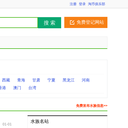
注册
登录
淘币俱乐部
免费登记网站
搜 索
西藏
青海
甘肃
宁夏
黑龙江
河南
香港
澳门
台湾
免费发布水族信息>>
水族名站
01-01