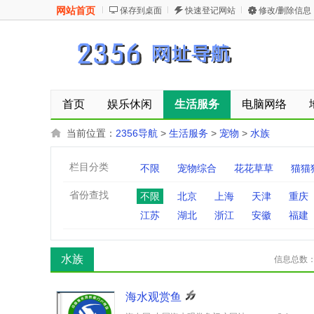
网站首页
保存到桌面
快速登记网站
修改/删除信息
首页
娱乐休闲
生活服务
电脑网络
当前位置：
2356导航
>
生活服务
>
宠物
>
水族
栏目分类
不限
宠物综合
花花草草
猫猫
省份查找
不限
北京
上海
天津
重庆
江苏
湖北
浙江
安徽
福建
水族
信息总数
海水观赏鱼