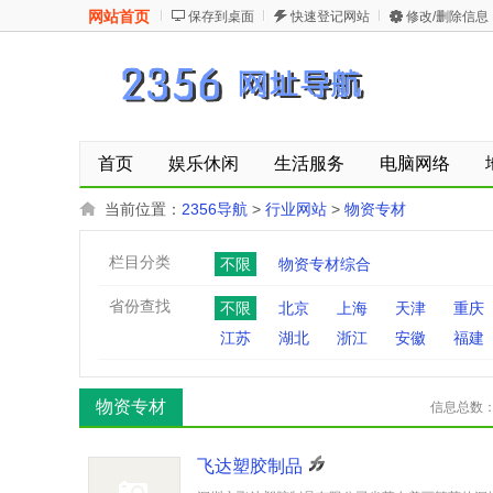
网站首页
保存到桌面
快速登记网站
修改/删除信息
首页
娱乐休闲
生活服务
电脑网络
当前位置：
2356导航
>
行业网站
>
物资专材
栏目分类
不限
物资专材综合
省份查找
不限
北京
上海
天津
重庆
江苏
湖北
浙江
安徽
福建
物资专材
信息总数
飞达塑胶制品