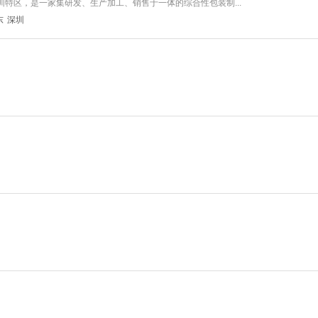
特区，是一家集研发、生产加工、销售于一体的综合性包装制...
东
深圳