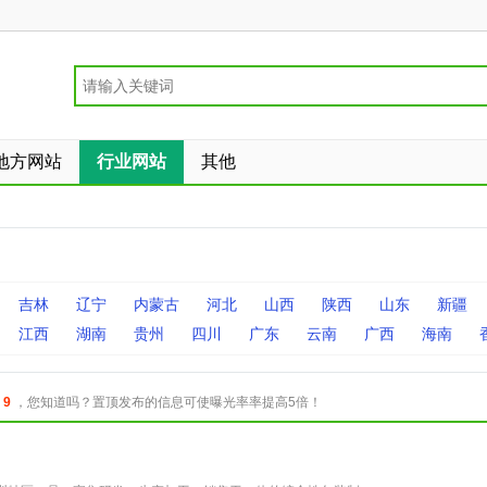
地方网站
行业网站
其他
吉林
辽宁
内蒙古
河北
山西
陕西
山东
新疆
江西
湖南
贵州
四川
广东
云南
广西
海南
：
9
，您知道吗？置顶发布的信息可使曝光率率提高5倍！