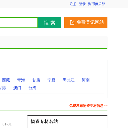
注册
登录
淘币俱乐部
免费登记网站
搜 索
西藏
青海
甘肃
宁夏
黑龙江
河南
香港
澳门
台湾
免费发布物资专材信息>>
物资专材名站
01-01