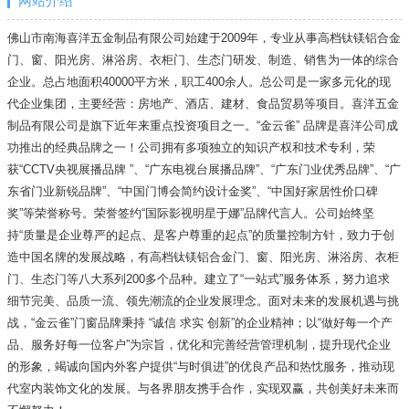
网站介绍
佛山市南海喜洋五金制品有限公司始建于2009年，专业从事高档钛镁铝合金
门、窗、阳光房、淋浴房、衣柜门、生态门研发、制造、销售为一体的综合
企业。总占地面积40000平方米，职工400余人。总公司是一家多元化的现
代企业集团，主要经营：房地产、酒店、建材、食品贸易等项目。喜洋五金
制品有限公司是旗下近年来重点投资项目之一。“金云雀” 品牌是喜洋公司成
功推出的经典品牌之一！公司拥有多项独立的知识产权和技术专利，荣
获“CCTV央视展播品牌 ”、“广东电视台展播品牌”、“广东门业优秀品牌”、“广
东省门业新锐品牌”、“中国门博会简约设计金奖”、“中国好家居性价口碑
奖”等荣誉称号。荣誉签约“国际影视明星于娜”品牌代言人。公司始终坚
持“质量是企业尊严的起点、是客户尊重的起点”的质量控制方针，致力于创
造中国名牌的发展战略，有高档钛镁铝合金门、窗、阳光房、淋浴房、衣柜
门、生态门等八大系列200多个品种。建立了“一站式”服务体系，努力追求
细节完美、品质一流、领先潮流的企业发展理念。面对未来的发展机遇与挑
战，“金云雀”门窗品牌秉持 “诚信 求实 创新”的企业精神；以“做好每一个产
品、服务好每一位客户”为宗旨，优化和完善经营管理机制，提升现代企业
的形象，竭诚向国内外客户提供“与时俱进”的优良产品和热忱服务，推动现
代室内装饰文化的发展。与各界朋友携手合作，实现双赢，共创美好未来而