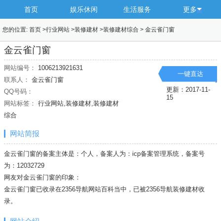
首页
娱乐休闲
生活服务
更多
您的位置:
首页
>
行业网站
>
装修建材
>
装修建材综合
>
金云雀门窗
金云雀门窗
网站编号：
1006213921631
一键直达
联系人：
金云雀门窗
更新：2017-11-
QQ号码：
15
网站标签：
行业网站,装修建材,装修建材
综合
网站简报
金云雀门窗的备案主体是：个人，备案人为：icp备案管理系统，备案号
为：12032729
网友对金云雀门窗的印象：
金云雀门窗已收录在2356导航网站百科当中，已被2356导航
装修建材
收
录。