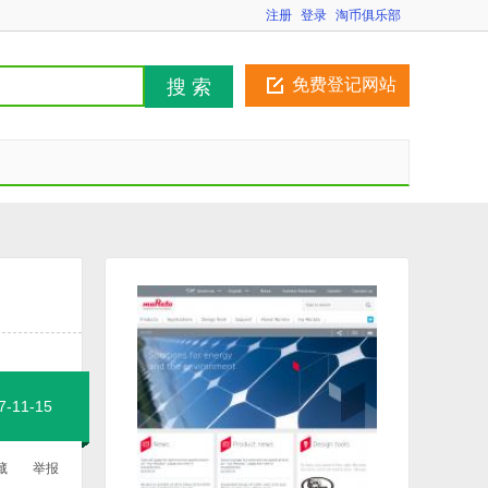
注册
登录
淘币俱乐部
免费登记网站
搜 索
11-15
藏
举报